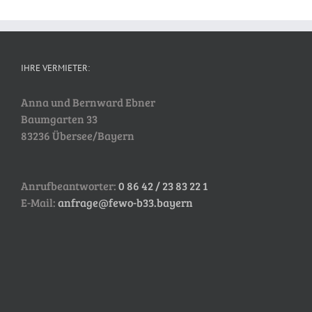
IHRE VERMIETER:
Anna und Bernward Ebner
Baumgarten 33
83236 Übersee/Bayern
Anrufbeantworter:
0 86 42 / 23 83 22 1
E-Mail:
anfrage@fewo-b33.bayern