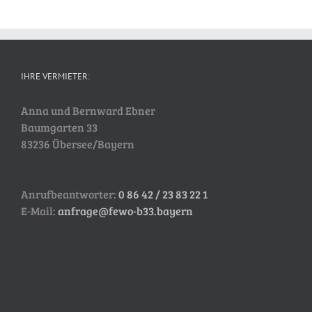
IHRE VERMIETER:
Anna und Bernward Ebner
Baumgarten 33
83236 Übersee/Bayern
Anrufbeantworter:
0 86 42 / 23 83 22 1
E-Mail:
anfrage@fewo-b33.bayern