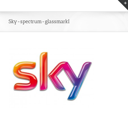
Zum
Inhalt
springen
Sky-spectrum-glassmarkI