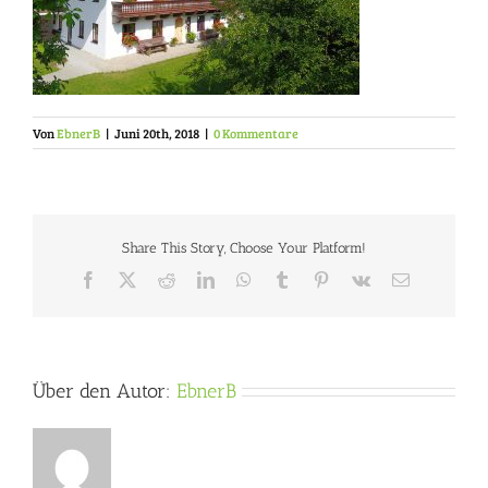
Von
EbnerB
|
Juni 20th, 2018
|
0 Kommentare
Share This Story, Choose Your Platform!
Facebook
X
Reddit
LinkedIn
WhatsApp
Tumblr
Pinterest
Vk
E-
Mail
Über den Autor:
EbnerB