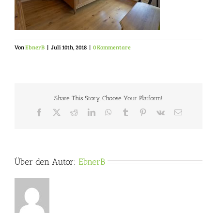
Von
EbnerB
|
Juli 10th, 2018
|
0 Kommentare
Share This Story, Choose Your Platform!
Facebook
X
Reddit
LinkedIn
WhatsApp
Tumblr
Pinterest
Vk
E-
Mail
Über den Autor:
EbnerB